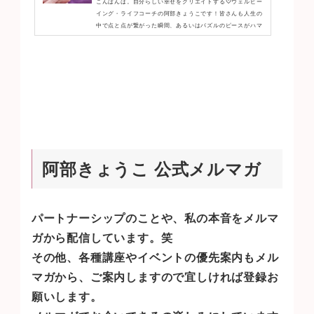
こんばんは。自分らしい幸せをクリエイトする♡ウェルビー
イング・ライフコーチの阿部きょうこです！皆さんも人生の
中で点と点が繋がった瞬間、あるいはパズルのピースがハマ
ったような感覚を体験したことはありませんか？私もまさに
6/6(火)にコネプラ仲間であり、NVC(非暴力コミュニケーシ
ョン)の共感バディでもあるAkiさんと練習をした後にシンク
ロニシティが起こり超越
そこから今日、自分の内側で起き
た変容への気づきが凄かった！！ことの始まりは、Akiさんに
ハートマス研究所のロリン・マクラティ博士が出てるとオス
スメさ...
阿部きょうこ 公式メルマガ
パートナーシップのことや、私の本音をメルマ
ガから配信しています。笑
その他、各種講座やイベントの優先案内もメル
マガから、ご案内しますので宜しければ登録お
願いします。