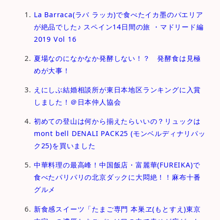
La Barraca(ラバ ラッカ)で食べたイカ墨のパエリア
が絶品でした♪ スペイン14日間の旅 ・マドリード編
2019 Vol 16
夏場なのになかなか発酵しない！？ 発酵食は見極
めが大事！
えにしぶ結婚相談所が東日本地区ランキングに入賞
しました！＠日本仲人協会
初めての登山は何から揃えたらいいの？リュックは
mont bell DENALI PACK25 (モンベルディナリパッ
ク25)を買いました
中華料理の最高峰！中国飯店・富麗華(FUREIKA)で
食べたパリパリの北京ダックに大悶絶！！麻布十番
グルメ
新食感スイーツ「たまご専⾨ 本巣ヱ(もとすえ)東京