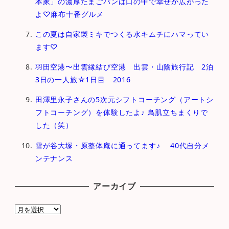
本家」の濃厚たまごパンは口の中で幸せが広がった
よ♡麻布十番グルメ
この夏は自家製ミキでつくる水キムチにハマってい
ます♡
羽田空港〜出雲縁結び空港 出雲・山陰旅行記 2泊
3日の一人旅☆1日目 2016
田澤里永子さんの5次元シフトコーチング（アートシ
フトコーチング）を体験したよ♪ 鳥肌立ちまくりで
した（笑）
雪が谷大塚・原整体庵に通ってます♪ 40代自分メ
ンテナンス
アーカイブ
ア
ー