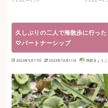
ウェルビーイング
ウェルビーイ
久しぶりの二人で海散歩に行った
♡パートナーシップ
2023年5月17日
2023年10月11日
阿部きょうこ
投稿日
更新日
著
者