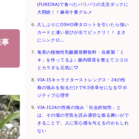
(FUREIKA)で食べたパリパリの北京ダックに
大悶絶！！麻布十番グルメ
久しぶりにOSHO禅タロットを引いたら強い
カードと凄い並びが出てビックリ！！ まさ
来事
にシンクロ…
奄美の植物性乳酸菌発酵飲料・自家製「ミ
キ」を作ってるよ♪ 腸内環境を整えてココロ
とカラダも元気に♡
VIA-ISキャラクターストレングス・24の性
格の強みを知るだけで9.5倍幸せになる♡ポ
ジティブ心理学
VIA-IS24の性格の強み「社会的知性」と
は、その場の空気を読み適切な振る舞いがで
きることで、人に安心感を与えるのかもしれ
ない