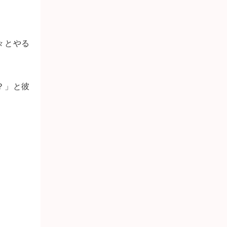
々とやる
？」と彼
。