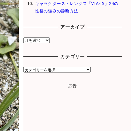
キャラクターストレングス「VIA-IS」24の
性格の強みの診断方法
アーカイブ
ア
ー
カ
カテゴリー
イ
ブ
カ
テ
ゴ
広告
リ
ー