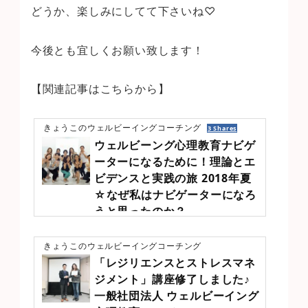
どうか、楽しみにしてて下さいね♡
今後とも宜しくお願い致します！
【関連記事はこちらから】
きょうこのウェルビーイングコーチング
3 Shares
ウェルビーング心理教育ナビゲ
ーターになるために！理論とエ
ビデンスと実践の旅 2018年夏
☆なぜ私はナビゲーターになろ
うと思ったのか？
https://kyoko3.jp/archives/7894
私が、今学んでいる一般社団法人ウェルビーング心理教育アカデミーの、認定ナ
きょうこのウェルビーイングコーチング
ビゲーターになるために、7/ 13・14 8/10の3日間、計19時間の講座を学びま
した☆そもそも私はなぜ？ナビゲーターを目指そうかと思ったのか？(笑)それは、
「レジリエンスとストレスマネ
awe（オー）の理念と、設立目的に共感したからなのです！理念幸せに関する科
ジメント」講座修了しました♪
学的知見を人生に活かす。設立の目的「人や社会を幸せに導く、科学的根拠に基
づいた理論と方法」を学び、実践し、自分の人生を自分で創造できる人たちを増
一般社団法人 ウェルビーイング
やすこと。ポジティブ心理学をはじめとするエビデンスに基づいた理論やス...