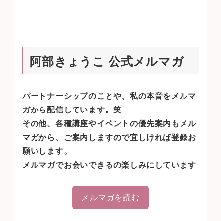
ケーションが私のテーマでもありますので(笑)この講座の目的と到達目標は、こち
ら目的大切なの人との絆を回復し、育て、強化すること到達目標1・つながりの
重要性について理解する2・ウェルビーイングとつながりの関係を理解する3・健
やかな対人関係の土台となる考え方を身につける4・良い関係を育むスキ...
阿部きょうこ 公式メルマガ
パートナーシップのことや、私の本音をメルマ
ガから配信しています。笑
その他、各種講座やイベントの優先案内もメル
マガから、ご案内しますので宜しければ登録お
願いします。
メルマガでお会いできるの楽しみにしています
メルマガを読む