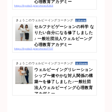
心理教育アカデミー
https://kyoko3.jp/archives/5363
前回3/10にストレスマネジメントについて学びましたが、3/27レジリエンスに
ついて学びました今回、学んだレジリエンスの内容はこの3つ①レジリエンスと
は何か？②レジリエンスを高める要因③レジリエンスの認知テクニックレジリ
きょうこのウェルビーイングコーチング
2 Shares
エンスとは「元に戻っていく力」の事を言います人は、失敗や逆境・困難な状況
セルフナビゲーションの科学 な
に陥って、心が傷つく事がありますでも、大丈夫！体に自然治癒力があるよう
に、心にも治癒力があるのですそれがレジリエンスなんですそしてレジリエンス
りたい自分になる修了しました
は誰でも持っているのですどんなに傷ついて、もうダメだと思っていても、人は
♪ 一般社団法人ウェルビーング
自...
心理教育アカデミー
https://kyoko3.jp/archives/7737
7/10と7/31の二日間でセルフナビゲーションの科学を受講しました〜！一般社
団法人ウェルビーング心理教育アカデミー代表理事を務める、NY在住の亜里さん
が講座を担当されると言うことで、「面白そう！」と思い申し込みました(タイト
きょうこのウェルビーイングコーチング
15 Shares
ルにも惹かれたんだよね♡)学べて良かった3つのポイント1) なりたい自分になる
ウェルビーイングリレーション
こととウェルビーングの関係性を知る・脳と意志力の関係を学べたのは、良かっ
た！・望む力2) 北極星をみつけるワークが面白かった3) セルフコンパッション・
シップ〜健やかな対人関係の構
自分も思いやる・慈悲の瞑想ビジョンボードを作ったよ前も、別の勉強...
築〜を修了しました♪一般社団
法人ウェルビーイング心理教育
アカデミー
https://kyoko3.jp/archives/9950
10/20、11/10の二日間、計12時間のウェルビーイングリレーションシップ〜健
やかな対人関係の構築〜講座を修了しました一般社団法人ウェルビーイング心理
教育アカデミーの講座の中でも、最も興味があった講座です対人関係、コミュニ