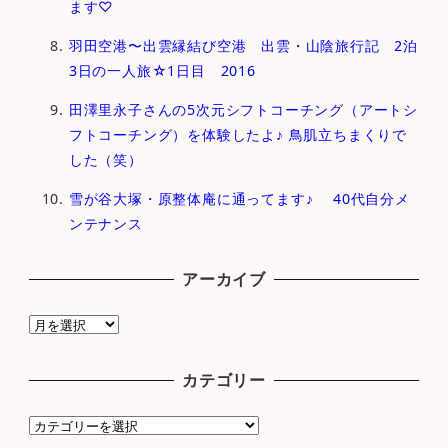
ます♡
羽田空港〜出雲縁結び空港 出雲・山陰旅行記 2泊
3日の一人旅☆1日目 2016
田澤里永子さんの5次元シフトコーチング（アートシ
フトコーチング）を体験したよ♪ 鳥肌立ちまくりで
した（笑）
雪が谷大塚・原整体庵に通ってます♪ 40代自分メ
ンテナンス
アーカイブ
ア
ー
カ
カテゴリー
イ
ブ
カ