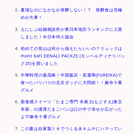
夏場なのになかなか発酵しない！？ 発酵食は見極
めが大事！
えにしぶ結婚相談所が東日本地区ランキングに入賞
しました！＠日本仲人協会
初めての登山は何から揃えたらいいの？リュックは
mont bell DENALI PACK25 (モンベルディナリパッ
ク25)を買いました
中華料理の最高峰！中国飯店・富麗華(FUREIKA)で
食べたパリパリの北京ダックに大悶絶！！麻布十番
グルメ
新食感スイーツ「たまご専⾨ 本巣ヱ(もとすえ)東京
本家」の濃厚たまごパンは口の中で幸せが広がった
よ♡麻布十番グルメ
この夏は自家製ミキでつくる水キムチにハマってい