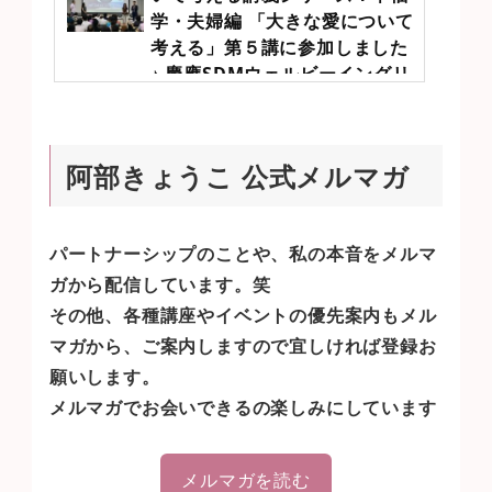
て今日中、持っ...
学・夫婦編 「大きな愛について
考える」第５講に参加しました
♪ 慶應SDMウェルビーイングリ
サーチラボ全6回
https://kyoko3.jp/archives/8159
前回の幸せなパートナーシップについて考える講義シリーズ！幸福学・夫婦編
「愛情を伝える五つの方法」第4講に参加しました♪ 慶應SDMウェルビーイング
阿部きょうこ 公式メルマガ
リサーチラボ全6回に続いて，今日は第５講！テーマは「大きな愛について考え
る」に参加しました〜♪本日も100名以上の方が集まっていますアイスブレイクは
ハートビート♡二人一組になりお互いに向き合い、膝を2回叩いて、それぞれ3つ
あるうちの１つのポーズをとります鏡合わせでポーズが合ったらつぎはハートの
ポーズをしますそれを1分間続けます♪やってみた感想は、私パートナーだった...
パートナーシップのことや、私の本音をメルマ
ガから配信しています。笑
その他、各種講座やイベントの優先案内もメル
マガから、ご案内しますので宜しければ登録お
願いします。
メルマガでお会いできるの楽しみにしています
メルマガを読む