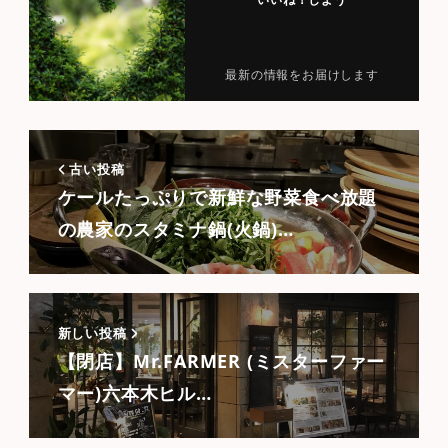
最新の情報をお届けします
古い投稿
ケールたっぷりで新鮮な野菜食べ放題
の農家のスタミナ鍋(火鍋)…
新しい投稿
【閉店】Mr.FARMER (ミスターファー
マー)六本木ヒル…