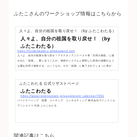
ふたこさんのワークショップ情報はこちらから
人々よ、自分の祖国を取り戻せ！ （by ふたこわたる）
25 Shares
2
人々よ、自分の祖国を取り戻せ！ （by
ふたこわたる）
https://futakowataru.amebaownd.com
人々よ、自分の祖国を取り戻せ！アナスタシアシリーズ４巻「共同の創造」に描
かれた「祖国」。愛し合う二人が、地球のシステムと調和した原初の楽園のよう
な園を共同で創造する、というもの。その「祖国」に魅了されてしまった僕が、
祖国誕生への道のりや、関連する情報を好き勝手に発信します。（アナスタシア
ジャパンなどの公式サイトとは無関係です。）
ふたこわたる 公式リザストページ
ふたこわたる
https://www.reservestock.jp/page/event_calendar/7092
パートナーシップ 恋愛 コーチング コンサルティング 株式会社ウインドミル
アソシエイツ 代表 ふたこわたる
関連記事はこちら