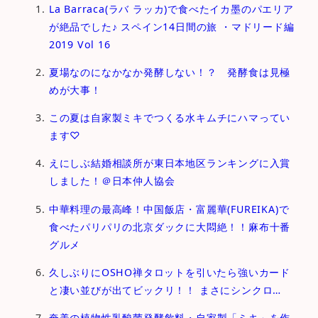
La Barraca(ラバ ラッカ)で食べたイカ墨のパエリア
が絶品でした♪ スペイン14日間の旅 ・マドリード編
2019 Vol 16
夏場なのになかなか発酵しない！？ 発酵食は見極
めが大事！
この夏は自家製ミキでつくる水キムチにハマってい
ます♡
えにしぶ結婚相談所が東日本地区ランキングに入賞
しました！＠日本仲人協会
中華料理の最高峰！中国飯店・富麗華(FUREIKA)で
食べたパリパリの北京ダックに大悶絶！！麻布十番
グルメ
久しぶりにOSHO禅タロットを引いたら強いカード
と凄い並びが出てビックリ！！ まさにシンクロ…
奄美の植物性乳酸菌発酵飲料・自家製「ミキ」を作