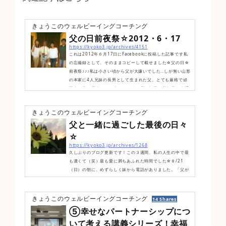
きょうこのウェルビーイングコーチング
父の日前夜祭☆2012・6・17
https://kyoko3.jp/archives/4151
これは2012年６月17日にFacebookに投稿した記事です私
の忘備録として、そのままコピーして載せました☆父の日☆
前夜祭♪♪♪私は小さい頃から父が大嫌いでした…しが無い山形
の本家に4人兄妹の長男として生まれた父。とても厳格で頑
固者。私は長女として生まれ、妹、母、祖母、曽祖母と女系
家族6人の中、父は、とても亭主関白で、常に父親としての
威厳を保っていました。私は子供の頃、父に褒められた記憶
きょうこのウェルビーイングコーチング
がありません。常に「お前が悪い」「だからダメなんだ」と
父と一緒に過ごした最後の日々
否定され続け、「親に面倒見てもらってるうちは口答えする
な！」が口癖でした...
☆
https://kyoko3.jp/archives/1268
久しぶりのブログ更新です！この３週間、私の人生の中で最
も濃くて（笑）最も愛に満ちあふれた時間でした☆８/21
（日）の朝に、めずらしく妹から電話がありました。「父が
脳梗塞で入院し、既に意識はなく、危険な状態だから早く帰
ってきて」一瞬、頭が真っ白になりましたが、深呼吸してか
ら、すぐに飛行機のチケットを購入し、夕方に鶴岡に帰って
きょうこのウェルビーイングコーチング
14 Shares
きました父は集中治療室の中にいました私が、主治医とお話
⑤幸せなパートナーシップにつ
出来たのは、22（月）の夕方でした脳の中でも、最も重要な
いて考える講義シリーズ！幸福
脳間の部分が広範囲で詰まっていて、病状は良くなく、早く