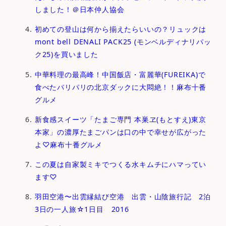
しました！＠日本仲人協会
初めての登山は何から揃えたらいいの？リュックは
mont bell DENALI PACK25 (モンベルディナリパッ
ク25)を買いました
中華料理の最高峰！中国飯店・富麗華(FUREIKA)で
食べたパリパリの北京ダックに大悶絶！！麻布十番
グルメ
新食感スイーツ「たまご専⾨ 本巣ヱ(もとすえ)東京
本家」の濃厚たまごパンは口の中で幸せが広がった
よ♡麻布十番グルメ
この夏は自家製ミキでつくる水キムチにハマってい
ます♡
羽田空港〜出雲縁結び空港 出雲・山陰旅行記 2泊
3日の一人旅☆1日目 2016