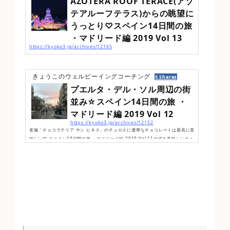
AZOTERA ROOF TERACE(アゾ
てた！！日本と違ってやたら、お洒落に見える…因みに、スペインではマクドナ
ルドなどのファーストフードは、バルよりもお高いらしいそれだけバルは、スペ
テアルーフテラス)からの眺望に
インのソウルフードになってるんですね〜！目的地に到着しました！PR...
うっとり♡スペイン14日間の旅
・マドリード編 2019 Vol 13
https://kyoko3.jp/archives/12165
プエルタ・デル・ソル周辺の街並み☆スペイン14日間の旅 ・マドリード編 2019
Vol 12の続きお友達が、夕日が綺麗に見える屋根があると、案内してくれたの
が、Azotea del Círculo(こちらはスペイン語)マドリード美術協会の屋上にあり
きょうこのウェルビーイングコーチング
5 Shares
ます♪今日は、2019年1月4日普段は、あまり並んでないらしいのだが、今日は大
プエルタ・デル・ソル周辺の街
行列！入場料を払い、ようやくエレベーターで屋上に登ってきた残念ながら、夕
日は沈みかけ…でも幻想的とポジティブに考える(笑)バーでは、ビーチにあるよう
並み☆スペイン14日間の旅 ・
なチェアに横になりながら、お酒を楽しんでる人も♪後は、レストランもあ...
マドリード編 2019 Vol 12
https://kyoko3.jp/archives/12152
老舗「チョコラテリア サン ヒネス」のチュロスに濃厚なチョコレートは最高に美
味しい♡ スペイン14日間の旅 ・マドリード編 2019 Vol 11の続き美味しいチュ
ロスも食べ終えて、夕日スポットに向かう♪途中の街並みを、ご紹介マドリード S
ol(ソル)メトロの駅にもあるSolマドリードの中心街で、この辺りが特に賑わって
います観光バスも可愛い♡こちらは、本屋さんお洒落
何気ない街並みも、素敵
に見えるから不思議！笑プエルタ・デル・ソルこのプエルタ デル ソルは街の中心
部の賑やかな広場で、マドリードの象徴の一つなのですこれ...