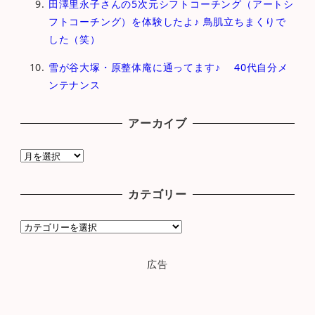
田澤里永子さんの5次元シフトコーチング（アートシ
フトコーチング）を体験したよ♪ 鳥肌立ちまくりで
した（笑）
雪が谷大塚・原整体庵に通ってます♪ 40代自分メ
ンテナンス
アーカイブ
ア
ー
カ
カテゴリー
イ
ブ
カ
テ
ゴ
広告
リ
ー