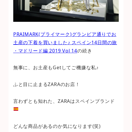
PRAIMARK(
プライマーク
)
グランビア通りでお
土産の下着を買いました
♪
スペイン
14
日間の旅
・マドリード編
2019 Vol 14
の続き
無事に、お土産もGetしてご機嫌な私♪
ふと目に止まるZARAのお店！
言わずとも知れた、ZARAはスペインブランド
どんな商品があるのか気になります(笑)