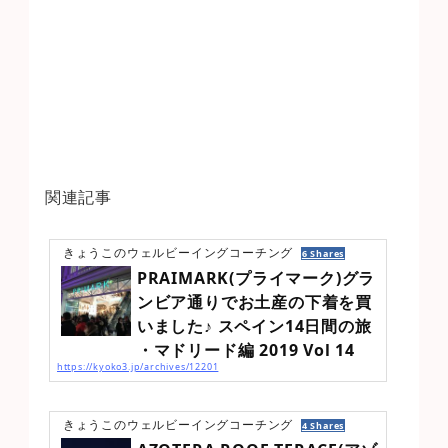
関連記事
きょうこのウェルビーイングコーチング
6 Shares
PRAIMARK(プライマーク)グラ
ンビア通りでお土産の下着を買
いました♪ スペイン14日間の旅
・マドリード編 2019 Vol 14
https://kyoko3.jp/archives/12201
AZOTERA ROOF TERACE(アゾテアルーフテラス)からの眺望にうっとり♡マドリ
ード編 2019 Vol 13の続き屋根からグランビア通りに向かい歩いて行く♪お店の
女の子達に、おパンティのお土産を買いたかったのだ！ライトアップされて、華
きょうこのウェルビーイングコーチング
4 Shares
やかな街並み♪市営のカジノこの通りも素敵
マクドナルドが、重厚な建物に入っ