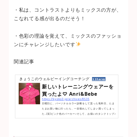
・私は、コントラストよりもミックスの方が、
こなれてる感が出るのだそう！
・色彩の理論を覚えて、ミックスのファッショ
ンにチャレンジしたいです
関連記事
きょうこのウェルビーイングコーチング
3 Shares
新しいトレーニングウェアーを
買ったよ♡ Anri&Bebe
https://kyoko3.jp/archives/8535
日曜日に、パーソナルカラー診断をして貰った私昨日、たま
たまお買い物に行ったら、一目惚れしてしまい買ってしまっ
た…(笑)ピンク色のパーカー♪そして、お揃いのタンクトップ♪
色は、こっちの写真の方が実物に近いかな(笑)後ろは、こん
な感じ♪もうね、色に一目惚れしてしまったよね♡(笑)トレー
ニングでも、ランニングでもどちらでも使えそう
テンショ
ン上がるなぁ♡持ってるウェアーとコーデしていきたいです♪