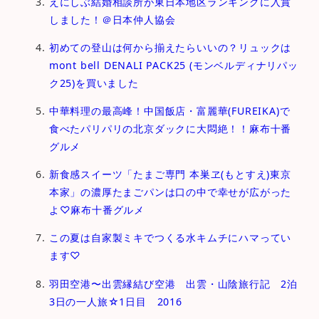
えにしぶ結婚相談所が東日本地区ランキングに入賞
しました！＠日本仲人協会
初めての登山は何から揃えたらいいの？リュックは
mont bell DENALI PACK25 (モンベルディナリパッ
ク25)を買いました
中華料理の最高峰！中国飯店・富麗華(FUREIKA)で
食べたパリパリの北京ダックに大悶絶！！麻布十番
グルメ
新食感スイーツ「たまご専⾨ 本巣ヱ(もとすえ)東京
本家」の濃厚たまごパンは口の中で幸せが広がった
よ♡麻布十番グルメ
この夏は自家製ミキでつくる水キムチにハマってい
ます♡
羽田空港〜出雲縁結び空港 出雲・山陰旅行記 2泊
3日の一人旅☆1日目 2016