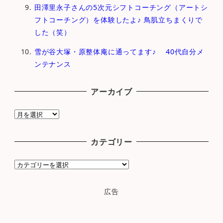
田澤里永子さんの5次元シフトコーチング（アートシ
フトコーチング）を体験したよ♪ 鳥肌立ちまくりで
した（笑）
雪が谷大塚・原整体庵に通ってます♪ 40代自分メ
ンテナンス
アーカイブ
ア
ー
カ
カテゴリー
イ
ブ
カ
テ
ゴ
広告
リ
ー