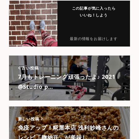
この記事が気に入ったら
いいね！しよう
最新の情報をお届けします
古い投稿
7月もトレーニング頑張ったよ♪ 2021
@Studio p…
新しい投稿
免疫アップ！糀屋本店 浅利妙峰さんの
レシピ「麹納豆」が美味し…