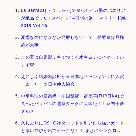
La Barraca(ラバ ラッカ)で食べたイカ墨のパエリア
が絶品でした♪ スペイン14日間の旅 ・マドリード編
2019 Vol 16
夏場なのになかなか発酵しない！？ 発酵食は見極
めが大事！
この夏は自家製ミキでつくる水キムチにハマってい
ます♡
えにしぶ結婚相談所が東日本地区ランキングに入賞
しました！＠日本仲人協会
中華料理の最高峰！中国飯店・富麗華(FUREIKA)で
食べたパリパリの北京ダックに大悶絶！！麻布十番
グルメ
久しぶりにOSHO禅タロットを引いたら強いカード
と凄い並びが出てビックリ！！ まさにシンクロ…