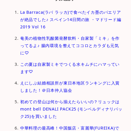
La Barraca(ラバ ラッカ)で食べたイカ墨のパエリア
が絶品でした♪ スペイン14日間の旅 ・マドリード編
2019 Vol 16
奄美の植物性乳酸菌発酵飲料・自家製「ミキ」を作
ってるよ♪ 腸内環境を整えてココロとカラダも元気
に♡
この夏は自家製ミキでつくる水キムチにハマってい
ます♡
えにしぶ結婚相談所が東日本地区ランキングに入賞
しました！＠日本仲人協会
初めての登山は何から揃えたらいいの？リュックは
mont bell DENALI PACK25 (モンベルディナリパッ
ク25)を買いました
中華料理の最高峰！中国飯店・富麗華(FUREIKA)で