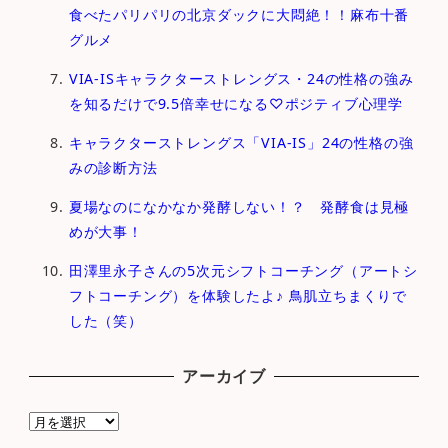
食べたパリパリの北京ダックに大悶絶！！麻布十番
グルメ
VIA-ISキャラクターストレングス・24の性格の強み
を知るだけで9.5倍幸せになる♡ポジティブ心理学
キャラクターストレングス「VIA-IS」24の性格の強
みの診断方法
夏場なのになかなか発酵しない！？ 発酵食は見極
めが大事！
田澤里永子さんの5次元シフトコーチング（アートシ
フトコーチング）を体験したよ♪ 鳥肌立ちまくりで
した（笑）
アーカイブ
ア
ー