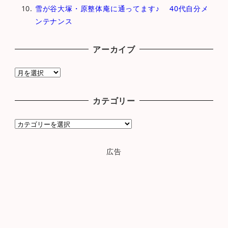
雪が谷大塚・原整体庵に通ってます♪ 40代自分メ
ンテナンス
アーカイブ
ア
ー
カ
カテゴリー
イ
ブ
カ
テ
ゴ
広告
リ
ー