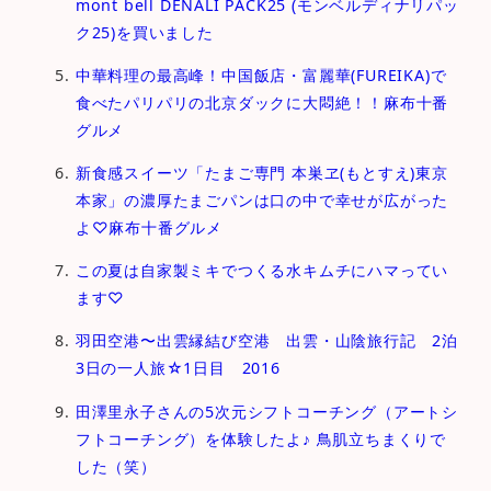
mont bell DENALI PACK25 (モンベルディナリパッ
ク25)を買いました
中華料理の最高峰！中国飯店・富麗華(FUREIKA)で
食べたパリパリの北京ダックに大悶絶！！麻布十番
グルメ
新食感スイーツ「たまご専⾨ 本巣ヱ(もとすえ)東京
本家」の濃厚たまごパンは口の中で幸せが広がった
よ♡麻布十番グルメ
この夏は自家製ミキでつくる水キムチにハマってい
ます♡
羽田空港〜出雲縁結び空港 出雲・山陰旅行記 2泊
3日の一人旅☆1日目 2016
田澤里永子さんの5次元シフトコーチング（アートシ
フトコーチング）を体験したよ♪ 鳥肌立ちまくりで
した（笑）