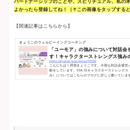
パートナーシップのことや、スピリチュアル、私の
よかったら登録してね！（↑この画像をタップする
【関連記事はこちらから】
きょうこのウェルビーイングコーチング
「ユーモア」の強みについて対話会
す！キャラクターストレングス強みの
https://kyoko3.jp/archives/19396
こんにちは！阿部きょうこです。今期も対話会運営
動をしています。VIA-ISキャラクターストレングス
み）についてはこちらのブログに詳しく書いていま
キャラクターストレングス強みの対話会、第1回目
みをピックアップします！今回のファシリテーター
かみて理恵子さん。以下、告知文から引用しました↓↓↓4
00〜 強みの対話会を行います。今回のテーマは、
なとき…ぐっと落ち込みそうなときに、だれかのユ
こと...