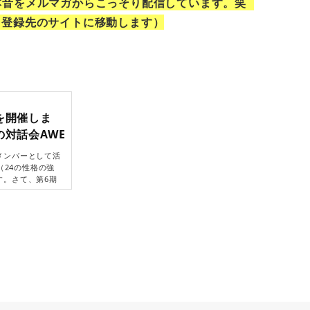
本音をメルマガからこっそり配信しています。笑
と登録先のサイトに移動します）
を開催しま
対話会AWE
メンバーとして活
（24の性格の強
す。さて、第6期
は「ユーモア」の強
は、マグさんこと
/28(火) 10:
「ユーモア」大変
ーモアで救われた