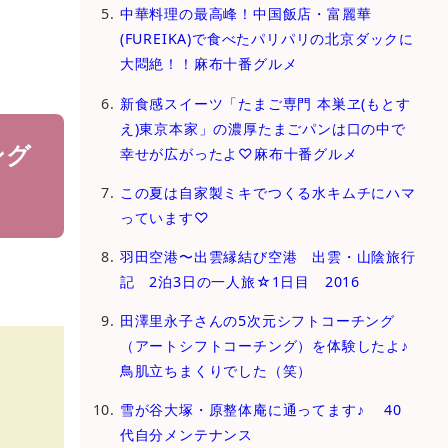
中華料理の最高峰！中国飯店・富麗華
(FUREIKA)で食べたパリパリの北京ダックに
大悶絶！！麻布十番グルメ
新食感スイーツ「たまご専⾨ 本巣ヱ(もとす
え)東京本家」の濃厚たまごパンは口の中で
ング
幸せが広がったよ♡麻布十番グルメ
この夏は自家製ミキでつくる水キムチにハマ
っています♡
羽田空港〜出雲縁結び空港 出雲・山陰旅行
記 2泊3日の一人旅☆1日目 2016
田澤里永子さんの5次元シフトコーチング
（アートシフトコーチング）を体験したよ♪
鳥肌立ちまくりでした（笑）
雪が谷大塚・原整体庵に通ってます♪ 40
代自分メンテナンス