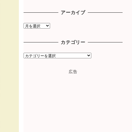
アーカイブ
ア
ー
カ
カテゴリー
イ
ブ
カ
テ
ゴ
広告
リ
ー