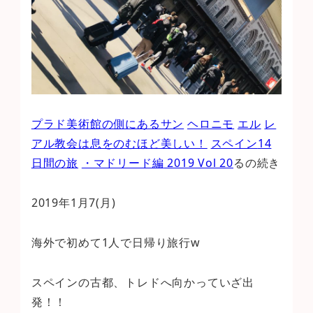
プラド美術館の側にあるサン
ヘロニモ
エル
レ
アル教会は息をのむほど美しい！
スペイン
14
日間の旅
・マドリード編
2019 Vol 20
るの続き
2019年1月7(月)
海外で初めて1人で日帰り旅行w
スペインの古都、トレドへ向かっていざ出
発！！