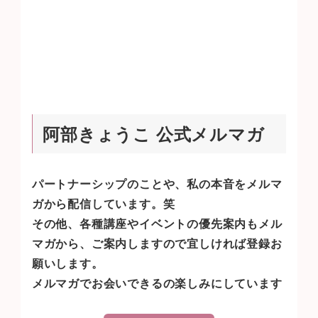
機嫌な私♪ふと目に止まるZARAのお店！言わずとも知れた、ZARAはスペインブ
ランド
どんな商品があるのか気になります(笑)こちらが看板ショーウィンドウは
黒のお洋服一色マネキンもシュールな感じwwwこちらが入り口天井も高く、店内
も広い
5階ぐらいまでフロアーがあったと思いますジーンズが29.95€！？と、
やっぱり定価でも安い！日本だとジーンズ1本が、大体5...
阿部きょうこ 公式メルマガ
パートナーシップのことや、私の本音をメルマ
ガから配信しています。笑
その他、各種講座やイベントの優先案内もメル
マガから、ご案内しますので宜しければ登録お
願いします。
メルマガでお会いできるの楽しみにしています