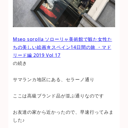
Mseo sorolla
ソローリャ美術館で観た女性た
ちの美しい絵画☆スペイン
14
日間の旅
・マド
リード編
2019 Vol 17
の続き
サマランカ地区にある、セラーノ通り
ここは高級ブランド品が並ぶ通りなのです
お友達の家から近かったので、早速行ってみま
した♪