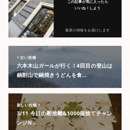
この記事が気に入ったら
いいね！しよう
最新の情報をお届けします
古い投稿
六本木山ガールが行く！4回目の登山は
鍋割山で鍋焼きうどんを食…
新しい投稿
3/11 今日の断捨離&1000個捨てチャレ
ンジN…