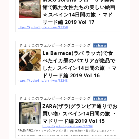
館で観た女性たちの美しい絵画
☆スペイン14日間の旅 ・マド
リード編 2019 Vol 17
https://kyoko3.jp/archives/12359
La Barraca(ラバ ラッカ)で食べたイカ墨のパエリアが絶品でした♪ スペイン14日
間の旅 ・マドリード編 2019 Vol 16の続き2019年1月4日お友達が住んでい
る、サラマンカ地区にソローリャ美術館があるので、やって来ました♪ソローリャ
きょうこのウェルビーイングコーチング
4 Shares
美術館の入り口ここは、バレンシア出身で「光の画家」とよばれたホアキン・ソ
La Barraca(ラバ ラッカ)で食
ローリャJoaquín Sorollaの作品を展示しているのです美しい庭園1912年に建設
された画家本人のアトリエ兼住居を利用し、美術館として公開されていて、アン
べたイカ墨のパエリアが絶品で
ダルシア風の中庭も癒されます♪美術館に入るとソローリャの自画像こちらは...
した♪ スペイン14日間の旅 ・マ
ドリード編 2019 Vol 16
https://kyoko3.jp/archives/12248
ZARA(ザラ)グランビア通りでお買い物♪ スペイン14日間の旅 ・マドリード編 20
19 Vol 15の続き今日は、とにかく歩いた！お腹が空いてきたので夜ご飯を食べ
る事に♪行く当てもなく、ファーマシア(薬局)でトローチを買ったので、おススメ
きょうこのウェルビーイングコーチング
5 Shares
のお店をお友達が聞いてくれました地元の人が教えてくれたんだから美味しいに
ZARA(ザラ)グランビア通りでお
決まってる！！と思い、テクテク歩くと…お店の外観La Barraca(ラバ ラッカ)が
見えてきました♪こちらが入り口♪予約してから行きましょう！！私達は、予約な
買い物♪ スペイン14日間の旅 ・
しで飛び込みで来ました後で調べたら、ここはガイドブックにも載って...
マドリード編 2019 Vol 15
https://kyoko3.jp/archives/12209
PRAIMARK(プライマーク)グランビア通りでお土産の下着を買いました♪ スペイ
ン14日間の旅 ・マドリード編 2019 Vol 14の続き無事に、お土産もGetしてご