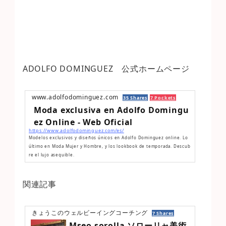
ADOLFO DOMINGUEZ 公式ホームページ
www.adolfodominguez.com
35 Shares
7 Pockets
Moda exclusiva en Adolfo Domingu
ez Online - Web Oficial
https://www.adolfodominguez.com/es/
Modelos exclusivos y diseños únicos en Adolfo Dominguez online. Lo
último en Moda Mujer y Hombre, y los lookbook de temporada. Descub
re el lujo asequible.
関連記事
きょうこのウェルビーイングコーチング
7 Shares
Mseo sorolla ソローリャ美術