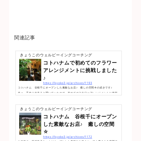
関連記事
きょうこのウェルビーイングコーチング
コトハナムで初めてのフラワー
アレンジメントに挑戦しました
♪
https://kyoko3.jp/archives/1193
コトハナム 谷根千にオープンした素敵なお店♪ 癒しの空間☆の続きです♪
色々、手作り出来ると聞いていたので、初めてのフラワーアレンジメントに挑戦
しました♪紫のお花をイメージしてたら、ドンピシャ！笑）今日のお花たち☆この
中から、紫のダリア・紫のカラー・薄紫の薔薇・オレンジの薔薇を選びました♪お
きょうこのウェルビーイングコーチング
花の長さを揃えたら、ただひたすら、黙々と差していく！楽しくて、止まりませ
ん（笑）30分ちょっとで完成！ジャーン♪その名も、コトハナムアレンジメント♪
コトハナム 谷根千にオープン
イメージぴったりだわ〜！（笑）我ながら、良く出来ました♪ 大満足☆*:.｡....
した素敵なお店♪ 癒しの空間
☆
https://kyoko3.jp/archives/1172