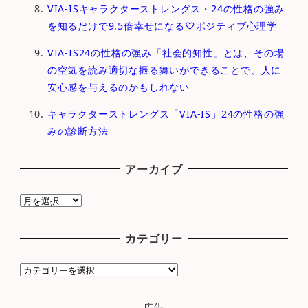
VIA-ISキャラクターストレングス・24の性格の強み
を知るだけで9.5倍幸せになる♡ポジティブ心理学
VIA-IS24の性格の強み「社会的知性」とは、その場
の空気を読み適切な振る舞いができることで、人に
安心感を与えるのかもしれない
キャラクターストレングス「VIA-IS」24の性格の強
みの診断方法
アーカイブ
ア
ー
カ
カテゴリー
イ
ブ
カ
テ
ゴ
広告