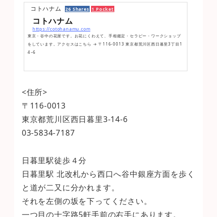
コトハナム
26 Shares
1 Pocket
コトハナム
https://cotohanamu.com
東京・谷中の花屋です。お花にくわえて、手相鑑定・セラピー・ワークショップ
をしています。アクセスはこちら → 〒116-0013 東京都荒川区西日暮里3丁目1
4−6
<住所>
〒116-0013
東京都荒川区西日暮里3-14-6
03-5834-7187
日暮里駅徒歩４分
日暮里駅 北改札から西口へ谷中銀座方面を歩く
と道が二又に分かれます。
それを左側の坂を下ってください。
一つ目の十字路5軒手前の右手にあります。