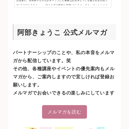
お友達の、田村恭子ちゃんがオープンした素敵なお店☆とっても癒される空間で
す♪入り口を入ると。。。緑とお花の素敵な空間♪どこをとっても、フォトジェニ
ックな世界です☆フラワーアレンジメント・手作りリース・ヒプノセラピー・手
相・ワークショップいろんな事が出来るお店です♪私は、手作りでフラワーアレン
ジメントを作りました♪つづく。。。関連記事店舗情報☆コトハナム日暮里駅 北
改札口を出て左西口(谷中方面へ)東京都荒川区西日暮里３−１４−６０３−５８３４
阿部きょうこ 公式メルマガ
−７１９７営業時間 13時〜18時水・木 定休日・ヒプノセラピーセッシ...
パートナーシップのことや、私の本音をメルマ
ガから配信しています。笑
その他、各種講座やイベントの優先案内もメル
マガから、ご案内しますので宜しければ登録お
願いします。
メルマガでお会いできるの楽しみにしています
メルマガを読む