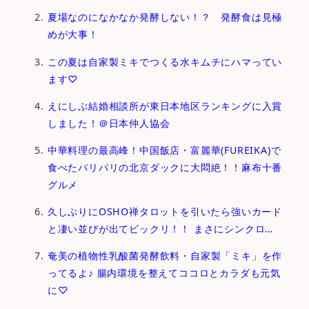
夏場なのになかなか発酵しない！？ 発酵食は見極
めが大事！
この夏は自家製ミキでつくる水キムチにハマってい
ます♡
えにしぶ結婚相談所が東日本地区ランキングに入賞
しました！＠日本仲人協会
中華料理の最高峰！中国飯店・富麗華(FUREIKA)で
食べたパリパリの北京ダックに大悶絶！！麻布十番
グルメ
久しぶりにOSHO禅タロットを引いたら強いカード
と凄い並びが出てビックリ！！ まさにシンクロ…
奄美の植物性乳酸菌発酵飲料・自家製「ミキ」を作
ってるよ♪ 腸内環境を整えてココロとカラダも元気
に♡