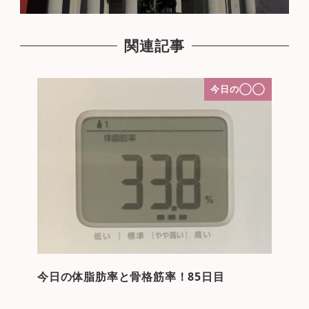
関連記事
今日の◯◯
今日の体脂肪率と骨格筋率！85日目