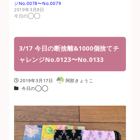
ジNo.0078〜No.0079
2019年3月8日
今日の◯◯
3/17 今日の断捨離&1000個捨てチ
ャレンジNo.0123〜No.0133
2019年3月17日
阿部きょうこ
投稿日
著
カテゴリー
今日の◯◯
者