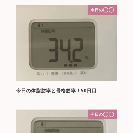
今日の◯◯
今日の体脂肪率と骨格筋率！50日目
今日の◯◯