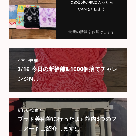
この記事が気に入ったら
いいね！しよう
最新の情報をお届けします
古い投稿
3/16 今日の断捨離&1000個捨てチャレ
ンジN…
新しい投稿
プラド美術館に行ったよ♪ 館内3つのフ
ロアーもご紹介します!…