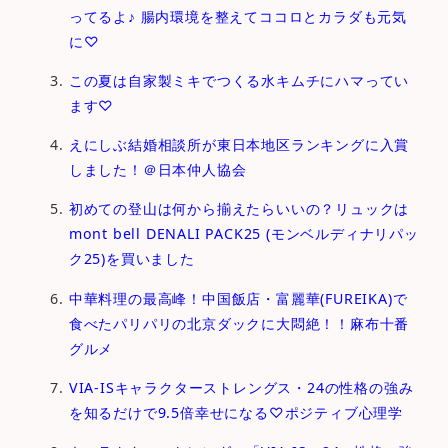
ってるよ♪ 腸内環境を整えてココロとカラダも元気
に♡
この夏は自家製ミキでつくる水キムチにハマってい
ます♡
えにしぶ結婚相談所が東日本地区ランキングに入賞
しました！＠日本仲人協会
初めての登山は何から揃えたらいいの？リュックは
mont bell DENALI PACK25 (モンベルディナリパッ
ク25)を買いました
中華料理の最高峰！中国飯店・富麗華(FUREIKA)で
食べたパリパリの北京ダックに大悶絶！！麻布十番
グルメ
VIA-ISキャラクターストレングス・24の性格の強み
を知るだけで9.5倍幸せになる♡ポジティブ心理学