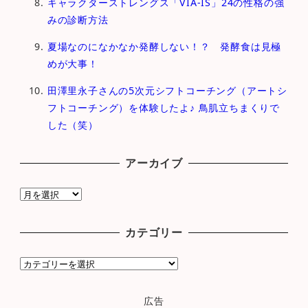
キャラクターストレングス「VIA-IS」24の性格の強
みの診断方法
夏場なのになかなか発酵しない！？ 発酵食は見極
めが大事！
田澤里永子さんの5次元シフトコーチング（アートシ
フトコーチング）を体験したよ♪ 鳥肌立ちまくりで
した（笑）
アーカイブ
ア
ー
カ
カテゴリー
イ
ブ
カ
テ
ゴ
広告