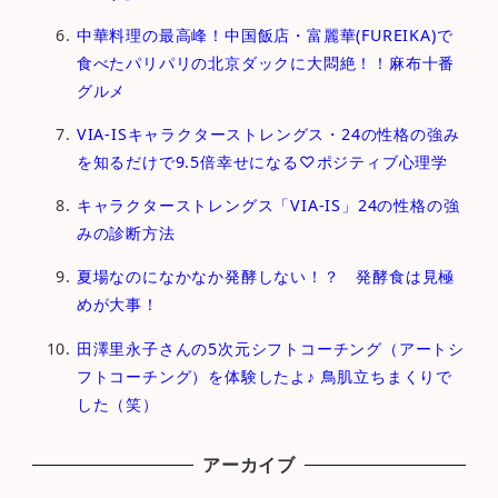
中華料理の最高峰！中国飯店・富麗華(FUREIKA)で
食べたパリパリの北京ダックに大悶絶！！麻布十番
グルメ
VIA-ISキャラクターストレングス・24の性格の強み
を知るだけで9.5倍幸せになる♡ポジティブ心理学
キャラクターストレングス「VIA-IS」24の性格の強
みの診断方法
夏場なのになかなか発酵しない！？ 発酵食は見極
めが大事！
田澤里永子さんの5次元シフトコーチング（アートシ
フトコーチング）を体験したよ♪ 鳥肌立ちまくりで
した（笑）
アーカイブ