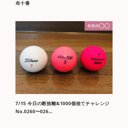
布十番
今日の◯◯
7/15 今日の断捨離&1000個捨てチャレンジ
No.0260〜026…