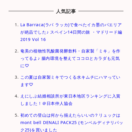
人気記事
La Barraca(ラバ ラッカ)で食べたイカ墨のパエリア
が絶品でした♪ スペイン14日間の旅 ・マドリード編
2019 Vol 16
奄美の植物性乳酸菌発酵飲料・自家製「ミキ」を作
ってるよ♪ 腸内環境を整えてココロとカラダも元気
に♡
この夏は自家製ミキでつくる水キムチにハマってい
ます♡
えにしぶ結婚相談所が東日本地区ランキングに入賞
しました！＠日本仲人協会
初めての登山は何から揃えたらいいの？リュックは
mont bell DENALI PACK25 (モンベルディナリパッ
ク25)を買いました