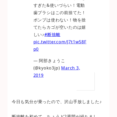
すぎた&使いづらい！電動
歯ブラシはこの前捨てた！
ポンプは使わない！物を捨
てたらカゴが空いたのは嬉
しい♪
#断捨離
pic.twitter.com/J7t1w58F
p0
— 阿部きょうこ
(@kyoko3jp)
March 3,
2019
今日も気分が乗ったので、沢山手放しました♪
断捨離を初めて、ちょうど2週間が経ちまし