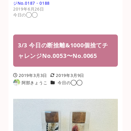
ジNo.0187・0188
2019年6月26日
今日の◯◯
3/3 今日の断捨離&1000個捨てチ
ャレンジNo.0053〜No.0065
2019年3月3日
2019年3月9日
投稿日
更新日
カテゴリー
阿部きょうこ
今日の◯◯
著
者