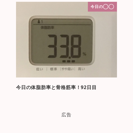
今日の◯◯
今日の体脂肪率と骨格筋率！92日目
広告