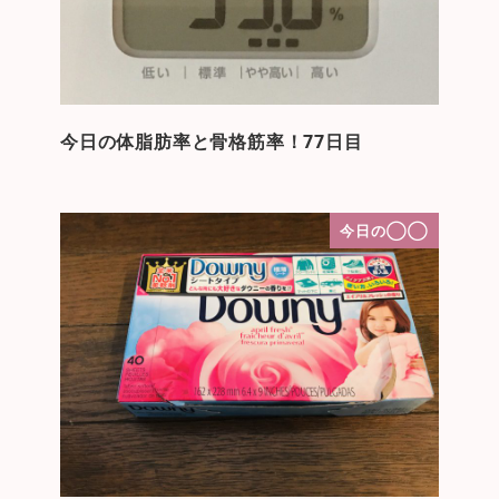
今日の体脂肪率と骨格筋率！77日目
今日の◯◯