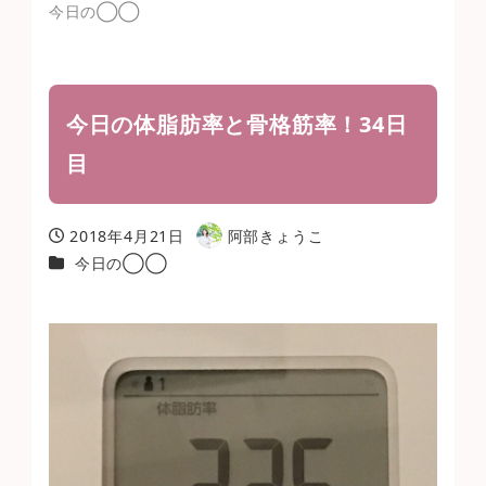
今日の◯◯
今日の体脂肪率と骨格筋率！34日
目
2018年4月21日
阿部きょうこ
投稿日
著
カテゴリー
今日の◯◯
者