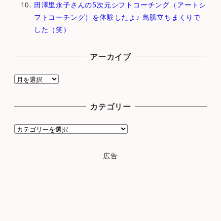
田澤里永子さんの5次元シフトコーチング（アートシ
フトコーチング）を体験したよ♪ 鳥肌立ちまくりで
した（笑）
アーカイブ
ア
ー
カ
カテゴリー
イ
ブ
カ
テ
ゴ
広告
リ
ー