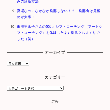
みの診断方法
夏場なのになかなか発酵しない！？ 発酵食は見極
めが大事！
田澤里永子さんの5次元シフトコーチング（アートシ
フトコーチング）を体験したよ♪ 鳥肌立ちまくりで
した（笑）
アーカイブ
ア
ー
カ
カテゴリー
イ
ブ
カ
テ
ゴ
広告
リ