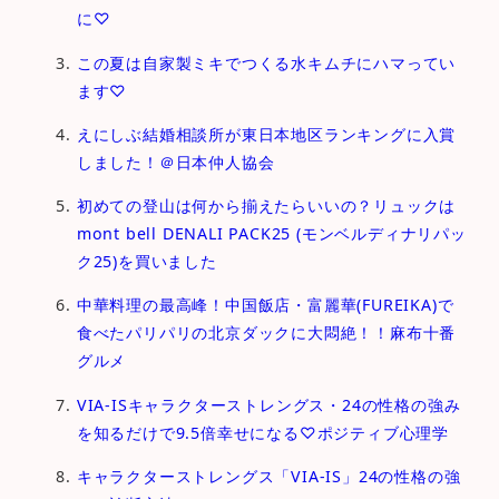
に♡
この夏は自家製ミキでつくる水キムチにハマってい
ます♡
えにしぶ結婚相談所が東日本地区ランキングに入賞
しました！＠日本仲人協会
初めての登山は何から揃えたらいいの？リュックは
mont bell DENALI PACK25 (モンベルディナリパッ
ク25)を買いました
中華料理の最高峰！中国飯店・富麗華(FUREIKA)で
食べたパリパリの北京ダックに大悶絶！！麻布十番
グルメ
VIA-ISキャラクターストレングス・24の性格の強み
を知るだけで9.5倍幸せになる♡ポジティブ心理学
キャラクターストレングス「VIA-IS」24の性格の強