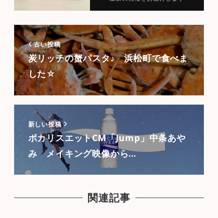
古い投稿
炭リッチの蟹パスタ♪ 浜松町で食べま
した☆
新しい投稿
ポカリスエットCM「Jump」中条あや
み メイキング映像から…
関連記事