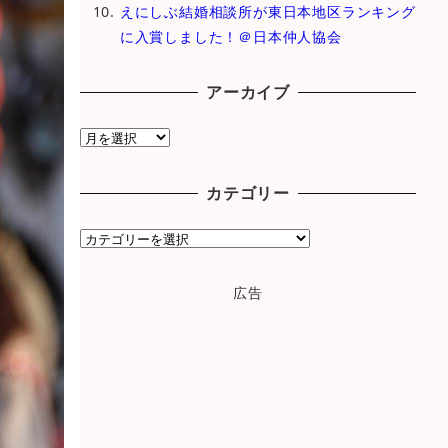
えにしぶ結婚相談所が東日本地区ランキング
に入賞しました！＠日本仲人協会
アーカイブ
ア
ー
カ
カテゴリー
イ
ブ
カ
テ
ゴ
広告
リ
ー