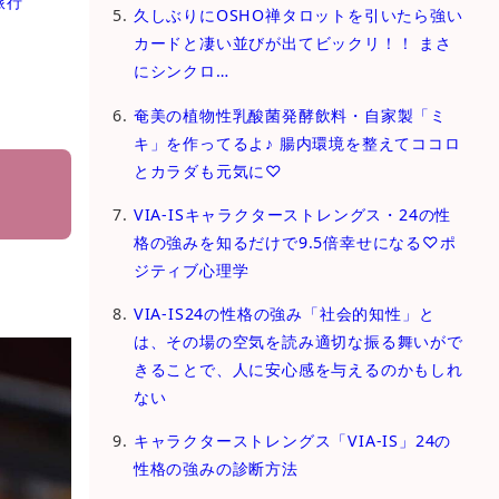
旅行
久しぶりにOSHO禅タロットを引いたら強い
カードと凄い並びが出てビックリ！！ まさ
にシンクロ…
奄美の植物性乳酸菌発酵飲料・自家製「ミ
キ」を作ってるよ♪ 腸内環境を整えてココロ
とカラダも元気に♡
VIA-ISキャラクターストレングス・24の性
格の強みを知るだけで9.5倍幸せになる♡ポ
ジティブ心理学
VIA-IS24の性格の強み「社会的知性」と
は、その場の空気を読み適切な振る舞いがで
きることで、人に安心感を与えるのかもしれ
ない
キャラクターストレングス「VIA-IS」24の
性格の強みの診断方法