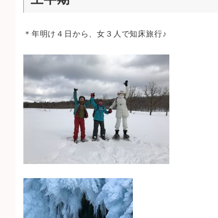
＊年明け４日から、女３人で知床旅行♪