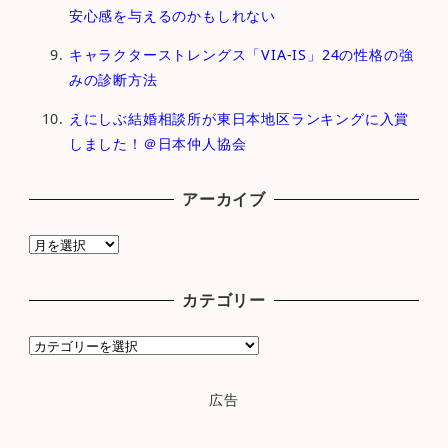
安心感を与えるのかもしれない
キャラクターストレングス「VIA-IS」24の性格の強
みの診断方法
えにしぶ結婚相談所が東日本地区ランキングに入賞
しました！＠日本仲人協会
アーカイブ
ア
ー
カ
カテゴリー
イ
ブ
カ
テ
ゴ
広告
リ
ー