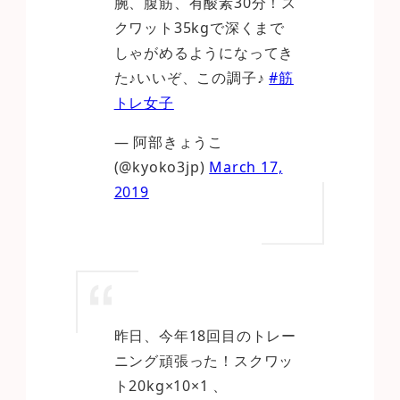
腕、腹筋、有酸素30分！ス
クワット35kgで深くまで
しゃがめるようになってき
た♪いいぞ、この調子♪
#筋
トレ女子
— 阿部きょうこ
(@kyoko3jp)
March 17,
2019
昨日、今年18回目のトレー
ニング頑張った！スクワッ
ト20kg×10×1 、