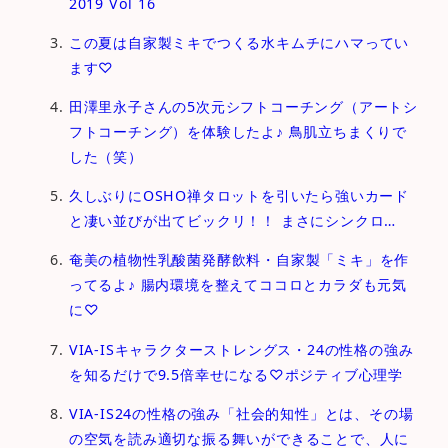
2019 Vol 16
この夏は自家製ミキでつくる水キムチにハマってい
ます♡
田澤里永子さんの5次元シフトコーチング（アートシ
フトコーチング）を体験したよ♪ 鳥肌立ちまくりで
した（笑）
久しぶりにOSHO禅タロットを引いたら強いカード
と凄い並びが出てビックリ！！ まさにシンクロ…
奄美の植物性乳酸菌発酵飲料・自家製「ミキ」を作
ってるよ♪ 腸内環境を整えてココロとカラダも元気
に♡
VIA-ISキャラクターストレングス・24の性格の強み
を知るだけで9.5倍幸せになる♡ポジティブ心理学
VIA-IS24の性格の強み「社会的知性」とは、その場
の空気を読み適切な振る舞いができることで、人に