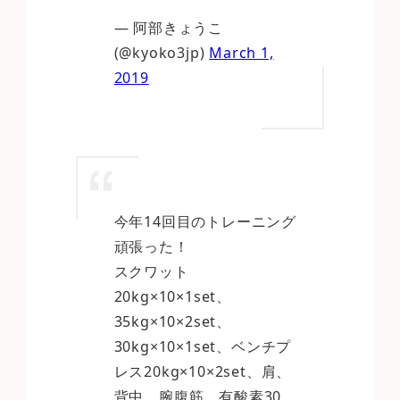
— 阿部きょうこ
(@kyoko3jp)
March 1,
2019
今年14回目のトレーニング
頑張った！
スクワット
20kg×10×1set、
35kg×10×2set、
30kg×10×1set、ベンチプ
レス20kg×10×2set、肩、
背中、腕腹筋、有酸素30