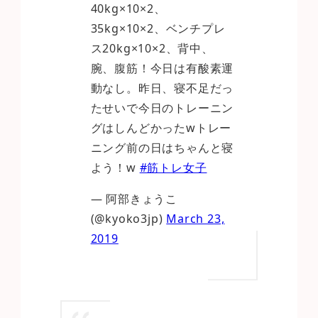
40kg×10×2、
35kg×10×2、ベンチプレ
ス20kg×10×2、背中、
腕、腹筋！今日は有酸素運
動なし。昨日、寝不足だっ
たせいで今日のトレーニン
グはしんどかったwトレー
ニング前の日はちゃんと寝
よう！w
#筋トレ女子
— 阿部きょうこ
(@kyoko3jp)
March 23,
2019