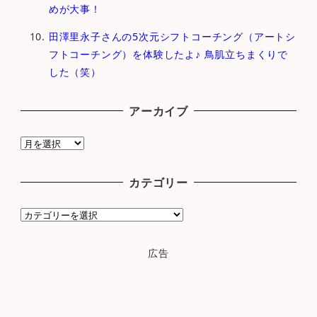
めが大事！
田澤里永子さんの5次元シフトコーチング（アートシ
フトコーチング）を体験したよ♪ 鳥肌立ちまくりで
した（笑）
アーカイブ
ア
ー
カ
カテゴリー
イ
ブ
カ
テ
ゴ
広告
リ
ー